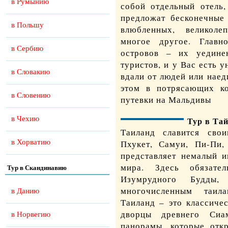
в Румынию
собой отдельный отель,
предложат бесконечные 
в Польшу
влюбленных, великол
многое другое. Главн
в Сербию
островов – их уедине
туристов, и у Вас есть 
в Словакию
вдали от людей или нае
этом в потрясающих к
в Словению
путевки на Мальдивы
в Чехию
Тур в Та
Таиланд славится сво
в Хорватию
Пхукет, Самуи, Пи-Пи, 
представляет немалый и
мира. Здесь обязате
Тур в Скандинавию
Изумрудного Будды,
многочисленным таил
в Данию
Таиланд – это классиче
дворцы древнего Сиа
в Норвегию
панорамы, которые отк