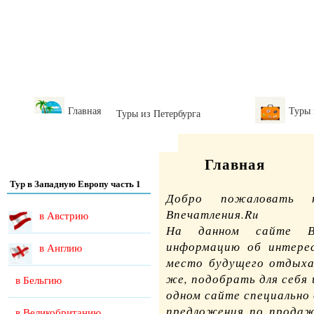
Главная
Туры
Туры из Петербурга
Главная
Тур в Западную Европу часть 1
Добро пожаловать 
Впечатления.Ru
в Австрию
На данном сайте В
информацию об интере
в Англию
место будущего
отдыха
же, подобрать для себя
в Бельгию
одном сайте специально
предложения по прода
в Великобританию