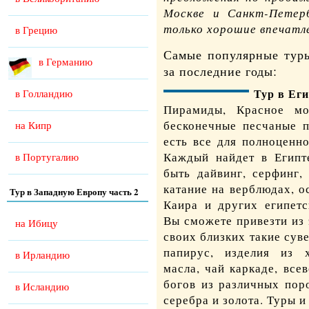
Москве и Санкт-Петер
только хорошие впечатл
в Грецию
Самые популярные туры
в Германию
за последние годы:
Тур в Ег
в Голландию
Пирамиды, Красное мо
бесконечные песчаные п
на Кипр
есть все для полноценн
Каждый найдет в Египте
в Португалию
быть дайвинг, серфинг,
катание на верблюдах, 
Тур в Западную Европу часть 2
Каира и других египетс
Вы сможете привезти из 
на Ибицу
своих близких такие сув
папирус, изделия из х
в Ирландию
масла, чай каркаде, вс
богов из различных поро
в Исландию
серебра и золота.
Туры и