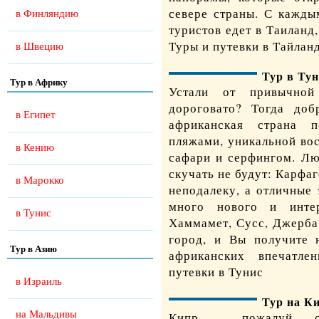
севере страны. С кажды
в Финляндию
туристов едет в Таиланд
Туры и путевки в Тайлан
в Швецию
Тур в Ту
Тур в Африку
Устали от привычно
дороговато? Тогда доб
в Египет
африканская страна 
пляжами, уникальной во
в Кению
сафари и серфингом. Лю
скучать не будут: Карфа
в Марокко
неподалеку, а отличные
много нового и интер
в Тунис
Хаммамет, Сусс, Джерба
город, и Вы получите 
Тур в Азию
африканских впечатл
путевки в Тунис
в Израиль
Тур на К
на Мальдивы
Кипр – пожалуй, 