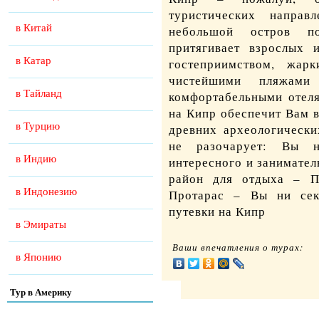
туристических напра
в Китай
небольшой остров п
притягивает взрослых 
в Катар
гостеприимством, жар
чистейшими пляжам
в Тайланд
комфортабельными отеля
на Кипр обеспечит Вам в
в Турцию
древних археологически
не разочарует: Вы н
в Индию
интересного и занимате
район для отдыха – П
в Индонезию
Протарас – Вы ни се
путевки на Кипр
в Эмираты
Ваши впечатления о турах:
в Японию
Тур в Америку